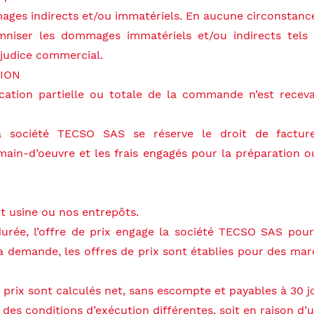
ages indirects et/ou immatériels. En aucune circonstance
mniser les dommages immatériels et/ou indirects tels
réjudice commercial.
TION
fication partielle ou totale de la commande n’est recev
a société TECSO SAS se réserve le droit de facture
main-d’oeuvre et les frais engagés pour la préparation 
rt usine ou nos entrepôts.
 durée, l’offre de prix engage la société TECSO SAS pou
demande, les offres de prix sont établies pour des marc
s prix sont calculés net, sans escompte et payables à 30 j
es conditions d’exécution différentes, soit en raison d’