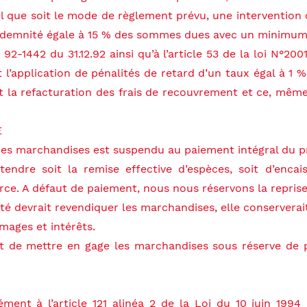
l que soit le mode de règlement prévu, une intervention c
 indemnité égale à 15 % des sommes dues avec un minimum
92-1442 du 31.12.92 ainsi qu’à l’article 53 de la loi N°200
l’application de pénalités de retard d’un taux égal à 1 
nt la refacturation des frais de recouvrement et ce, mêm
E
 des marchandises est suspendu au paiement intégral du pr
ntendre soit la remise effective d’espèces, soit d’enca
ce. A défaut de paiement, nous nous réservons la repris
été devrait revendiquer les marchandises, elle conserverai
mages et intérêts.
oit de mettre en gage les marchandises sous réserve de p
ément à l’article 121 alinéa 2 de la Loi du 10 juin 1994