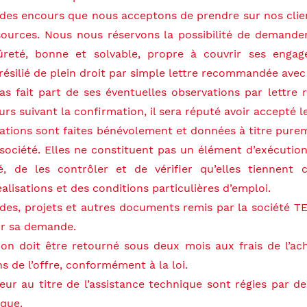
des encours que nous acceptons de prendre sur nos clients
sources. Nous nous réservons la possibilité de demander
sûreté, bonne et solvable, propre à couvrir ses enga
 résilié de plein droit par simple lettre recommandée ave
 pas fait part de ses éventuelles observations par lett
urs suivant la confirmation, il sera réputé avoir accepté l
tions sont faites bénévolement et données à titre pureme
société. Elles ne constituent pas un élément d’exécution e
é, de les contrôler et de vérifier qu’elles tiennent
alisations et des conditions particulières d’emploi.
études, projets et autres documents remis par la société 
sur sa demande.
on doit être retourné sous deux mois aux frais de l’achet
s de l’offre, conformément à la loi.
eur au titre de l’assistance technique sont régies par de
ique.