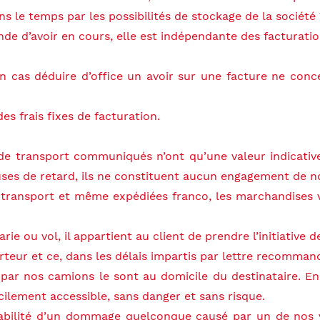
ns le temps par les possibilités de stockage de la sociét
emande d’avoir en cours, elle est indépendante des facturati
un cas déduire d’office un avoir sur une facture ne conce
es frais fixes de facturation.
et de transport communiqués n’ont qu’une valeur indicativ
auses de retard, ils ne constituent aucun engagement de n
e transport et même expédiées franco, les marchandises 
arie ou vol, il appartient au client de prendre l’initiative d
teur et ce, dans les délais impartis par lettre recomman
 par nos camions le sont au domicile du destinataire. En 
acilement accessible, sans danger et sans risque.
abilité d’un dommage quelconque causé par un de nos v