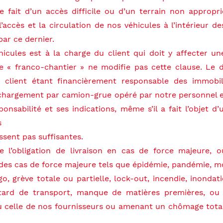
e fait d’un accès difficile ou d’un terrain non appropr
ccès et la circulation de nos véhicules à l’intérieur des
par ce dernier.
icules est à la charge du client qui doit y affecter un
lée « franco-chantier » ne modifie pas cette clause. Le
le client étant financièrement responsable des immobil
chargement par camion-grue opéré par notre personnel 
onsabilité et ses indications, même s’il a fait l’objet d
s
ssent pas suffisantes.
 l’obligation de livraison en cas de force majeure, o
es cas de force majeure tels que épidémie, pandémie, mobi
 grève totale ou partielle, lock-out, incendie, inondat
retard de transport, manque de matières premières, ou
 ou celle de nos fournisseurs ou amenant un chômage tot